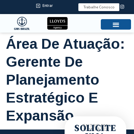
Entrar
Trabalhe Conosco
SOBRE NÓS
NOSSAS SOLUÇÕES
TODAS AS VAGAS
FALE CONOSCO
Área De Atuação:
Gerente De
Planejamento
Estratégico E
Expansão
SOLICITE
ENTRE EM
CONTATO