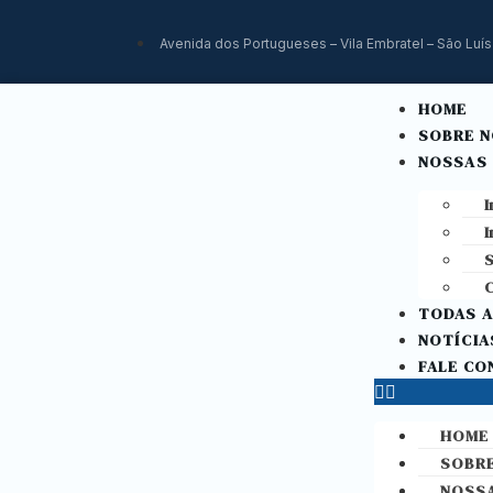
Avenida dos Portugueses – Vila Embratel – São Luís
HOME
SOBRE 
NOSSAS
I
I
S
C
TODAS A
NOTÍCIA
FALE C
HOME
SOBR
NOSS