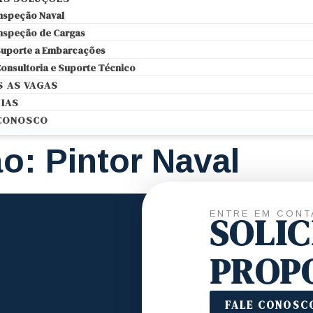
nspeção Naval
nspeção de Cargas
uporte a Embarcações
onsultoria e Suporte Técnico
 AS VAGAS
IAS
 CONOSCO
ão:
Pintor Naval
ENTRE EM CONT
SOLI
PROP
FALE CONOSC