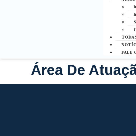
I
I
S
C
TODAS
NOTÍC
FALE
Área De Atuaç