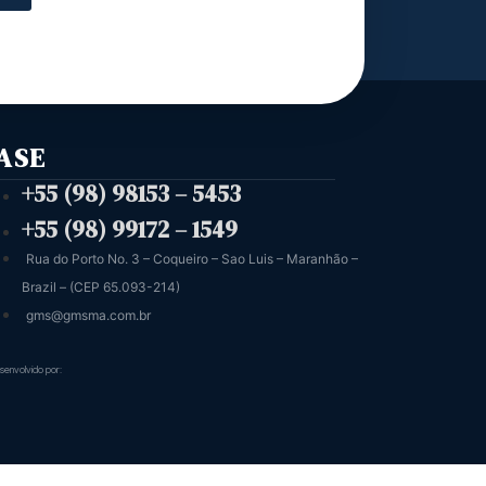
ASE
+55 (98) 98153 – 5453
+55 (98) 99172 – 1549
Rua do Porto No. 3 – Coqueiro – Sao Luis – Maranhão –
Brazil – (CEP 65.093-214)
gms@gmsma.com.br
senvolvido por: