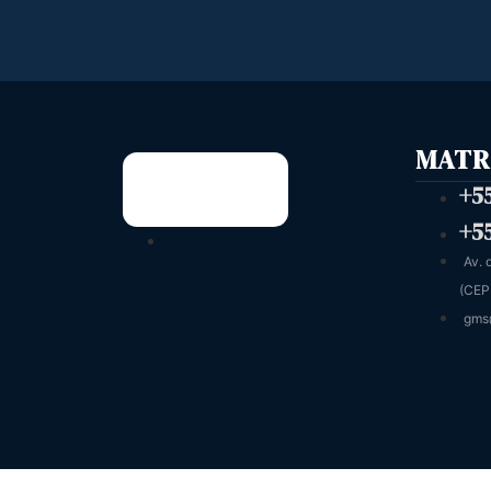
MATR
+5
+5
Av. 
(CEP
gms