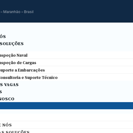
 – Maranhão – Brasil
NÓS
 SOLUÇÕES
nspeção Naval
nspeção de Cargas
uporte a Embarcações
onsultoria e Suporte Técnico
S VAGAS
S
ONOSCO
E NÓS
AS SOLUÇÕES