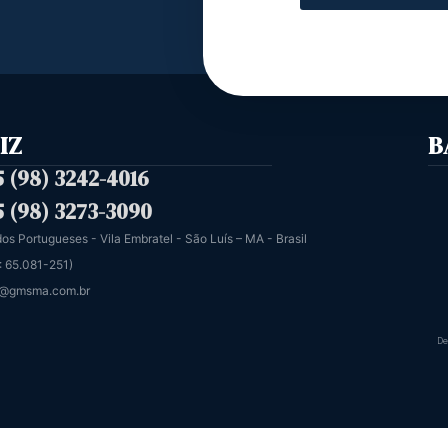
IZ
B
5 (98) 3242-4016
5 (98) 3273-3090
dos Portugueses - Vila Embratel - São Luís – MA - Brasil
: 65.081-251)
@gmsma.com.br
De