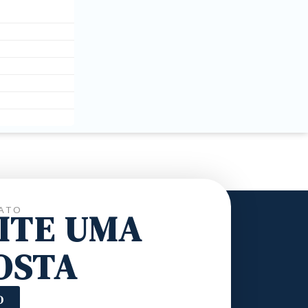
ATO
CITE UMA
OSTA
O