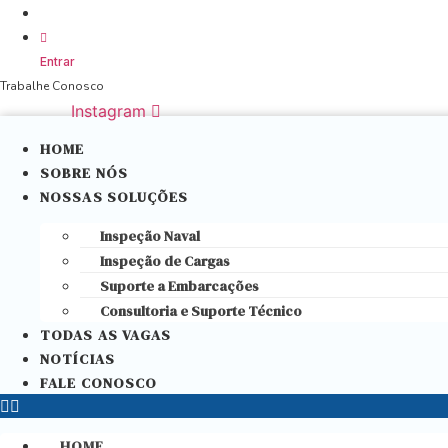
Ir
Avenida dos Portugueses – Vila Embratel – São Luís – Maranhão – Br
para
o
Entrar
conteúdo
Trabalhe Conosco
Instagram
HOME
SOBRE NÓS
NOSSAS SOLUÇÕES
Inspeção Naval
Inspeção de Cargas
Suporte a Embarcações
Consultoria e Suporte Técnico
TODAS AS VAGAS
NOTÍCIAS
FALE CONOSCO
HOME