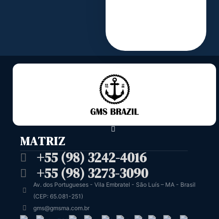
MATRIZ
+55 (98) 3242-4016
+55 (98) 3273-3090
Av. dos Portugueses - Vila Embratel - São Luís – MA - Brasil
(CEP: 65.081-251)
gms@gmsma.com.br