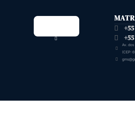
MATR
+55
+55
Av. dos
(CEP: 6
gms@g