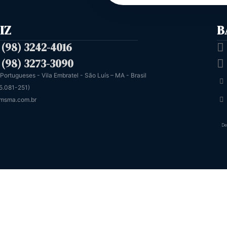
IZ
B
 (98) 3242-4016
 (98) 3273-3090
 Portugueses - Vila Embratel - São Luís – MA - Brasil
5.081-251)
msma.com.br
De