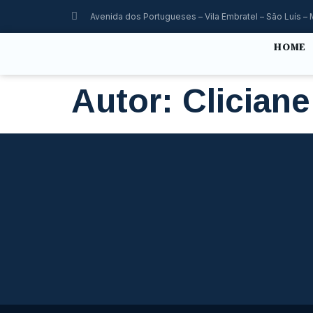
Avenida dos Portugueses – Vila Embratel – São Luís – 
HOME
Autor:
Clician