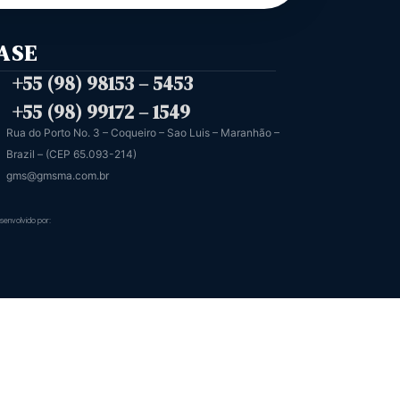
ASE
+55 (98) 98153 – 5453
+55 (98) 99172 – 1549
Rua do Porto No. 3 – Coqueiro – Sao Luis – Maranhão –
Brazil – (CEP 65.093-214)
gms@gmsma.com.br
senvolvido por: