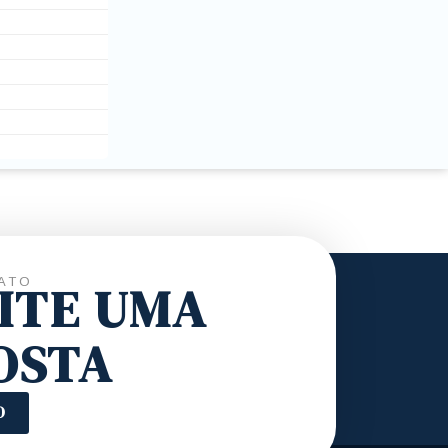
ATO
CITE UMA
OSTA
O