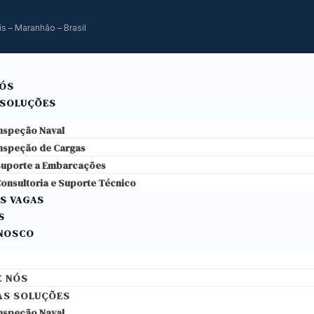
s – Maranhão – Brasil
NÓS
 SOLUÇÕES
nspeção Naval
nspeção de Cargas
uporte a Embarcações
onsultoria e Suporte Técnico
S VAGAS
S
ONOSCO
E NÓS
AS SOLUÇÕES
nspeção Naval