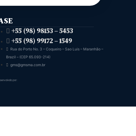
ASE
+55 (98) 98153 – 5453
+55 (98) 99172 – 1549
Rua do Porto No. 3 – Coqueiro – Sao Luis – Maranhão –
Brazil – (CEP 65.093-214)
gms@gmsma.com.br
senvolvido por: