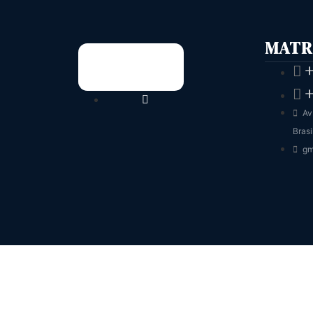
MATR
+
+
Av
Brasi
gm