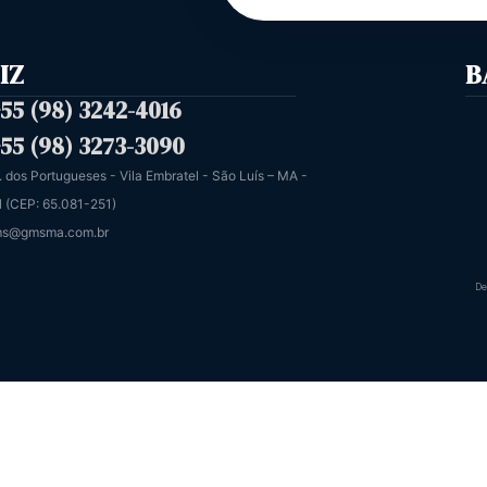
IZ
B
55 (98) 3242-4016
55 (98) 3273-3090
. dos Portugueses - Vila Embratel - São Luís – MA -
l (CEP: 65.081-251)
s@gmsma.com.br
De